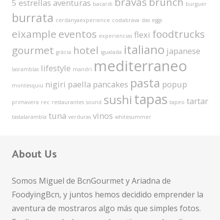
bravas
brunch
5 estrellas
aventuras
bacardi
burguer
burrata
cerdanyaexperience
costabrava
das
eggs
eixample
eventos
foodtrucks
flexi
experiencias
italiano
gourmet
hotel
japanese
gràcia
igualada
mediterraneo
lifestyle
lasramblas
mandri
pasta
nigiri
paella
pancakes
popup
montesquiu
tapas
sushi
tartar
primavera
rec
restaurantes
sound
tapeo
tuna
vinos
tastalarambla
verduras
whitesummer
About Us
Somos Miguel de BcnGourmet y Ariadna de
FoodyingBcn, y juntos hemos decidido emprender la
aventura de mostraros algo más que simples fotos.