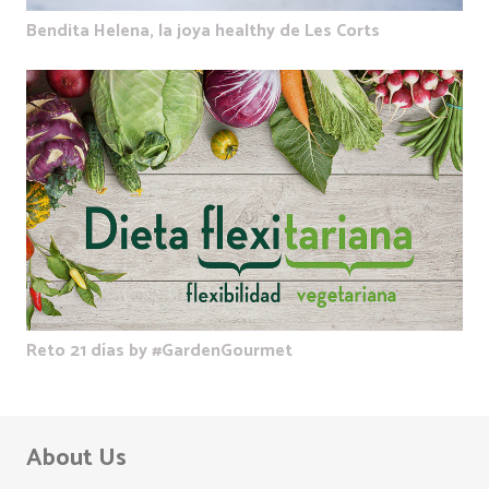
Bendita Helena, la joya healthy de Les Corts
Reto 21 días by #GardenGourmet
About Us