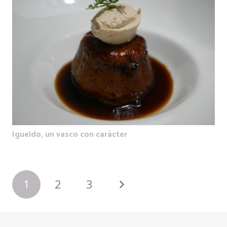
Igueldo, un vasco con carácter
1
2
3