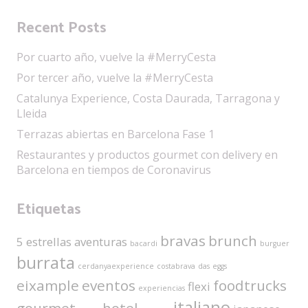
Recent Posts
Por cuarto año, vuelve la #MerryCesta
Por tercer año, vuelve la #MerryCesta
Catalunya Experience, Costa Daurada, Tarragona y
Lleida
Terrazas abiertas en Barcelona Fase 1
Restaurantes y productos gourmet con delivery en
Barcelona en tiempos de Coronavirus
Etiquetas
bravas
brunch
5 estrellas
aventuras
bacardi
burguer
burrata
cerdanyaexperience
costabrava
das
eggs
eixample
eventos
foodtrucks
flexi
experiencias
italiano