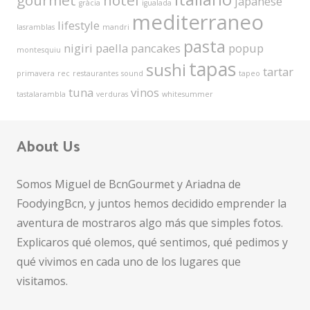
gourmet
hotel
japanese
gràcia
igualada
mediterraneo
lifestyle
lasramblas
mandri
pasta
nigiri
paella
pancakes
popup
montesquiu
tapas
sushi
tartar
primavera
rec
restaurantes
sound
tapeo
tuna
vinos
tastalarambla
verduras
whitesummer
About Us
Somos Miguel de BcnGourmet y Ariadna de
FoodyingBcn, y juntos hemos decidido emprender la
aventura de mostraros algo más que simples fotos.
Explicaros qué olemos, qué sentimos, qué pedimos y
qué vivimos en cada uno de los lugares que
visitamos.