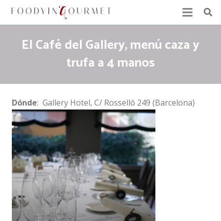
El Café del Gallery, menú caza y
trufa a 4 manos
Dónde
: Gallery Hotel, C/ Rosselló 249 (Barcelona)