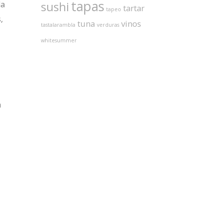
tapas
sushi
la
tartar
tapeo
,
tuna
vinos
tastalarambla
verduras
whitesummer
a