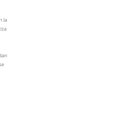
n la
iza
dan
se