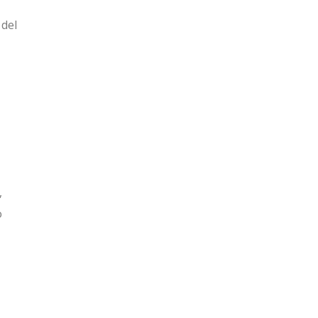
 del
,
o