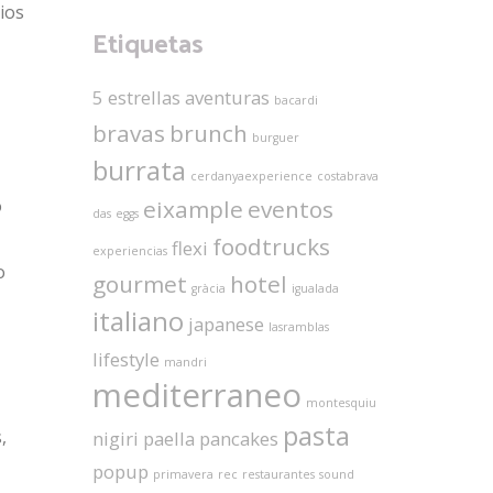
rios
Etiquetas
5 estrellas
aventuras
bacardi
bravas
brunch
burguer
burrata
cerdanyaexperience
costabrava
eixample
eventos
o
das
eggs
foodtrucks
flexi
experiencias
o
gourmet
hotel
gràcia
igualada
italiano
japanese
lasramblas
lifestyle
mandri
mediterraneo
montesquiu
pasta
,
nigiri
paella
pancakes
popup
primavera
rec
restaurantes
sound