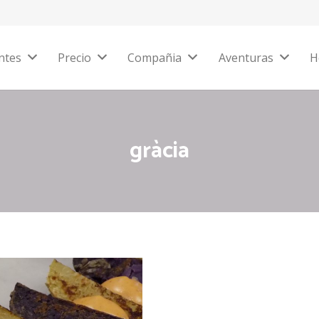
ntes
Precio
Compañia
Aventuras
H
gràcia