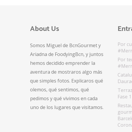
About Us
Entr
Por cu
Somos Miguel de BcnGourmet y
#Merr
Ariadna de FoodyingBcn, y juntos
Por te
hemos decidido emprender la
#Merr
aventura de mostraros algo más
Catalu
que simples fotos. Explicaros qué
Daurad
olemos, qué sentimos, qué
Terraz
Fase 1
pedimos y qué vivimos en cada
Restau
uno de los lugares que visitamos.
gourme
Barcel
Coron