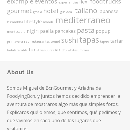
eixample
eventos
foodtrucks
flexi
experiencias
italiano
gourmet
hotel
japanese
gràcia
igualada
mediterraneo
lifestyle
lasramblas
mandri
pasta
nigiri
paella
pancakes
popup
montesquiu
tapas
sushi
tartar
primavera
rec
restaurantes
sound
tapeo
tuna
vinos
tastalarambla
verduras
whitesummer
About Us
Somos Miguel de BcnGourmet y Ariadna de
FoodyingBcn, y juntos hemos decidido emprender la
aventura de mostraros algo más que simples fotos.
Explicaros qué olemos, qué sentimos, qué pedimos y
qué vivimos en cada uno de los lugares que
visitamos.