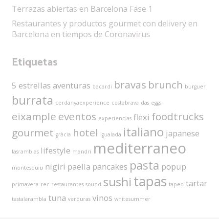
Terrazas abiertas en Barcelona Fase 1
Restaurantes y productos gourmet con delivery en
Barcelona en tiempos de Coronavirus
Etiquetas
bravas
brunch
5 estrellas
aventuras
bacardi
burguer
burrata
cerdanyaexperience
costabrava
das
eggs
eixample
eventos
foodtrucks
flexi
experiencias
italiano
gourmet
hotel
japanese
gràcia
igualada
mediterraneo
lifestyle
lasramblas
mandri
pasta
nigiri
paella
pancakes
popup
montesquiu
tapas
sushi
tartar
primavera
rec
restaurantes
sound
tapeo
tuna
vinos
tastalarambla
verduras
whitesummer