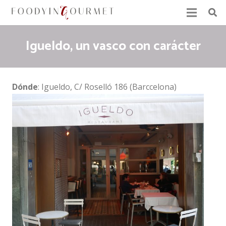
Igueldo, un vasco con carácter
Dónde
: Igueldo, C/ Roselló 186 (Barccelona)