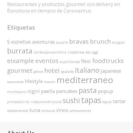
Restaurantes y productos gourmet con delivery en
Barcelona en tiempos de Coronavirus
Etiquetas
bravas
brunch
5 estrellas
aventuras
bacardi
burguer
burrata
cerdanyaexperience
costabrava
das
eggs
eixample
eventos
foodtrucks
flexi
experiencias
italiano
gourmet
hotel
japanese
gràcia
igualada
mediterraneo
lifestyle
lasramblas
mandri
pasta
nigiri
paella
pancakes
popup
montesquiu
tapas
sushi
tartar
primavera
rec
restaurantes
sound
tapeo
tuna
vinos
tastalarambla
verduras
whitesummer