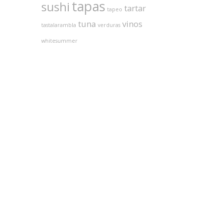
tapas
sushi
tartar
tapeo
tuna
vinos
tastalarambla
verduras
whitesummer