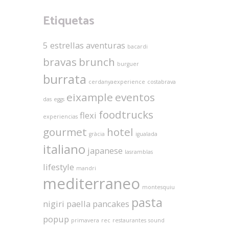
Etiquetas
5 estrellas
aventuras
bacardi
bravas
brunch
burguer
burrata
cerdanyaexperience
costabrava
eixample
eventos
das
eggs
foodtrucks
flexi
experiencias
gourmet
hotel
gràcia
igualada
italiano
japanese
lasramblas
lifestyle
mandri
mediterraneo
montesquiu
pasta
nigiri
paella
pancakes
popup
primavera
rec
restaurantes
sound