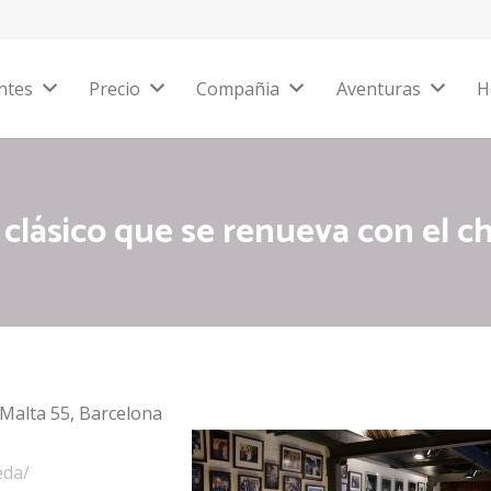
ntes
Precio
Compañia
Aventuras
H
 clásico que se renueva con el c
 Malta 55, Barcelona
eda/