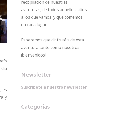
recopilación de nuestras
aventuras, de todos aquellos sitios
a los que vamos, y qué comemos
en cada lugar.
Esperemos que disfrutéis de esta
aventura tanto como nosotros,
¡bienvenidos!
hefs
 día
Newsletter
Suscribete a nuestro newsletter
, es
ra y
Categorías