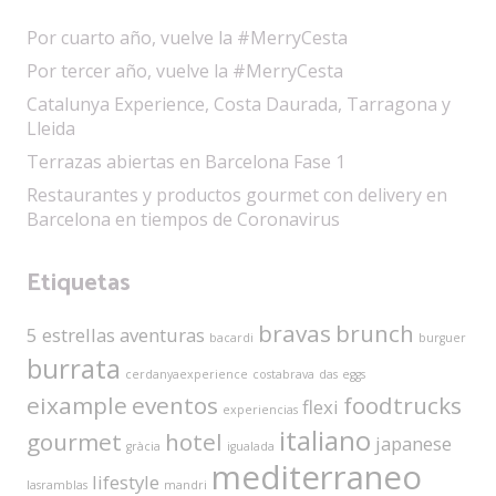
Por cuarto año, vuelve la #MerryCesta
Por tercer año, vuelve la #MerryCesta
Catalunya Experience, Costa Daurada, Tarragona y
Lleida
Terrazas abiertas en Barcelona Fase 1
Restaurantes y productos gourmet con delivery en
Barcelona en tiempos de Coronavirus
Etiquetas
bravas
brunch
5 estrellas
aventuras
bacardi
burguer
burrata
cerdanyaexperience
costabrava
das
eggs
eixample
eventos
foodtrucks
flexi
experiencias
italiano
gourmet
hotel
japanese
gràcia
igualada
mediterraneo
lifestyle
lasramblas
mandri