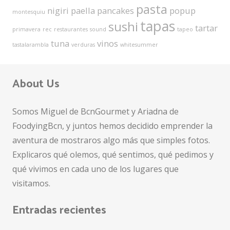
pasta
nigiri
paella
pancakes
popup
montesquiu
tapas
sushi
tartar
primavera
rec
restaurantes
sound
tapeo
tuna
vinos
tastalarambla
verduras
whitesummer
About Us
Somos Miguel de BcnGourmet y Ariadna de
FoodyingBcn, y juntos hemos decidido emprender la
aventura de mostraros algo más que simples fotos.
Explicaros qué olemos, qué sentimos, qué pedimos y
qué vivimos en cada uno de los lugares que
visitamos.
Entradas recientes