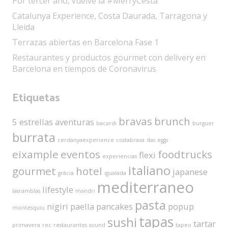
Por tercer año, vuelve la #MerryCesta
Catalunya Experience, Costa Daurada, Tarragona y
Lleida
Terrazas abiertas en Barcelona Fase 1
Restaurantes y productos gourmet con delivery en
Barcelona en tiempos de Coronavirus
Etiquetas
bravas
brunch
5 estrellas
aventuras
bacardi
burguer
burrata
cerdanyaexperience
costabrava
das
eggs
eixample
eventos
foodtrucks
flexi
experiencias
italiano
gourmet
hotel
japanese
gràcia
igualada
mediterraneo
lifestyle
lasramblas
mandri
pasta
nigiri
paella
pancakes
popup
montesquiu
tapas
sushi
tartar
primavera
rec
restaurantes
sound
tapeo