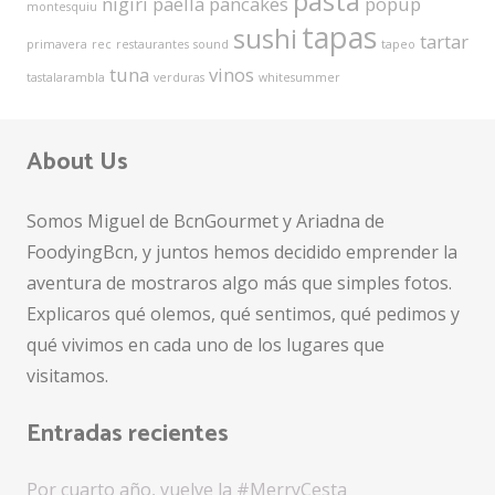
pasta
nigiri
paella
pancakes
popup
montesquiu
tapas
sushi
tartar
primavera
rec
restaurantes
sound
tapeo
tuna
vinos
tastalarambla
verduras
whitesummer
About Us
Somos Miguel de BcnGourmet y Ariadna de
FoodyingBcn, y juntos hemos decidido emprender la
aventura de mostraros algo más que simples fotos.
Explicaros qué olemos, qué sentimos, qué pedimos y
qué vivimos en cada uno de los lugares que
visitamos.
Entradas recientes
Por cuarto año, vuelve la #MerryCesta