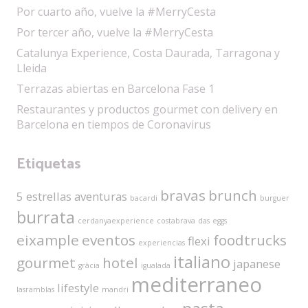
Por cuarto año, vuelve la #MerryCesta
Por tercer año, vuelve la #MerryCesta
Catalunya Experience, Costa Daurada, Tarragona y
Lleida
Terrazas abiertas en Barcelona Fase 1
Restaurantes y productos gourmet con delivery en
Barcelona en tiempos de Coronavirus
Etiquetas
bravas
brunch
5 estrellas
aventuras
bacardi
burguer
burrata
cerdanyaexperience
costabrava
das
eggs
eixample
eventos
foodtrucks
flexi
experiencias
italiano
gourmet
hotel
japanese
gràcia
igualada
mediterraneo
lifestyle
lasramblas
mandri