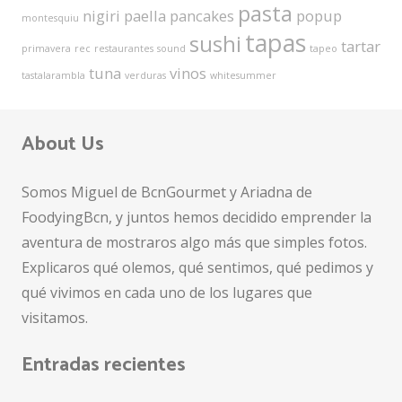
pasta
nigiri
paella
pancakes
popup
montesquiu
tapas
sushi
tartar
primavera
rec
restaurantes
sound
tapeo
tuna
vinos
tastalarambla
verduras
whitesummer
About Us
Somos Miguel de BcnGourmet y Ariadna de
FoodyingBcn, y juntos hemos decidido emprender la
aventura de mostraros algo más que simples fotos.
Explicaros qué olemos, qué sentimos, qué pedimos y
qué vivimos en cada uno de los lugares que
visitamos.
Entradas recientes