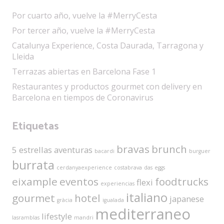
Por cuarto año, vuelve la #MerryCesta
Por tercer año, vuelve la #MerryCesta
Catalunya Experience, Costa Daurada, Tarragona y
Lleida
Terrazas abiertas en Barcelona Fase 1
Restaurantes y productos gourmet con delivery en
Barcelona en tiempos de Coronavirus
Etiquetas
bravas
brunch
5 estrellas
aventuras
bacardi
burguer
burrata
cerdanyaexperience
costabrava
das
eggs
eixample
eventos
foodtrucks
flexi
experiencias
italiano
gourmet
hotel
japanese
gràcia
igualada
mediterraneo
lifestyle
lasramblas
mandri