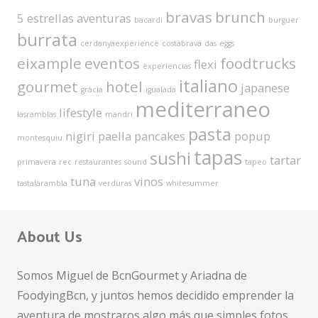
bravas
brunch
5 estrellas
aventuras
bacardi
burguer
burrata
cerdanyaexperience
costabrava
das
eggs
eixample
eventos
foodtrucks
flexi
experiencias
italiano
gourmet
hotel
japanese
gràcia
igualada
mediterraneo
lifestyle
lasramblas
mandri
pasta
nigiri
paella
pancakes
popup
montesquiu
tapas
sushi
tartar
primavera
rec
restaurantes
sound
tapeo
tuna
vinos
tastalarambla
verduras
whitesummer
About Us
Somos Miguel de BcnGourmet y Ariadna de
FoodyingBcn, y juntos hemos decidido emprender la
aventura de mostraros algo más que simples fotos.