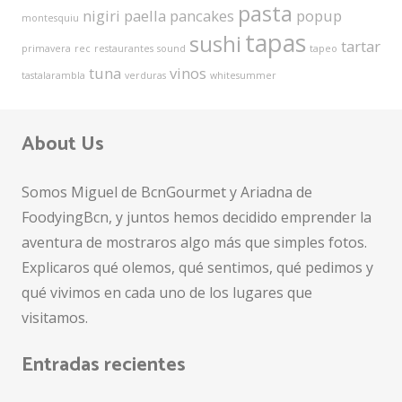
pasta
nigiri
paella
pancakes
popup
montesquiu
tapas
sushi
tartar
primavera
rec
restaurantes
sound
tapeo
tuna
vinos
tastalarambla
verduras
whitesummer
About Us
Somos Miguel de BcnGourmet y Ariadna de
FoodyingBcn, y juntos hemos decidido emprender la
aventura de mostraros algo más que simples fotos.
Explicaros qué olemos, qué sentimos, qué pedimos y
qué vivimos en cada uno de los lugares que
visitamos.
Entradas recientes