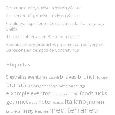
Por cuarto año, vuelve la #MerryCesta
Por tercer año, vuelve la #MerryCesta
Catalunya Experience, Costa Daurada, Tarragona y
Lleida
Terrazas abiertas en Barcelona Fase 1
Restaurantes y productos gourmet con delivery en
Barcelona en tiempos de Coronavirus
Etiquetas
bravas
brunch
5 estrellas
aventuras
bacardi
burguer
burrata
cerdanyaexperience
costabrava
das
eggs
eixample
eventos
foodtrucks
flexi
experiencias
italiano
gourmet
hotel
japanese
gràcia
igualada
mediterraneo
lifestyle
lasramblas
mandri