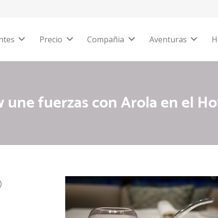
ntes
Precio
Compañia
Aventuras
H
 une fuerzas con Arola en el Ho
)