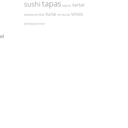
tapas
sushi
tartar
tapeo
tuna
vinos
tastalarambla
verduras
whitesummer
il