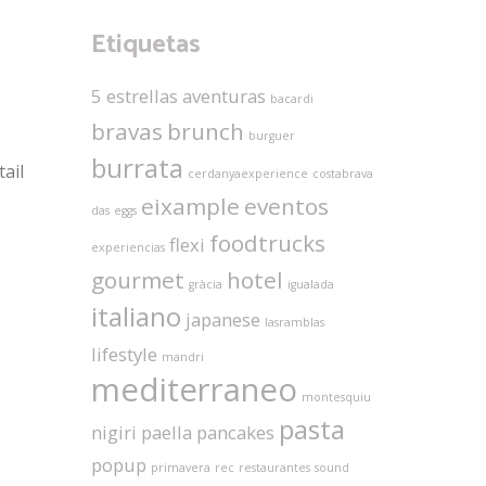
Etiquetas
5 estrellas
aventuras
bacardi
bravas
brunch
burguer
burrata
ail
cerdanyaexperience
costabrava
eixample
eventos
das
eggs
foodtrucks
flexi
experiencias
gourmet
hotel
gràcia
igualada
italiano
japanese
lasramblas
lifestyle
mandri
mediterraneo
montesquiu
pasta
nigiri
paella
pancakes
popup
primavera
rec
restaurantes
sound