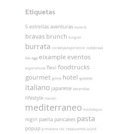
Etiquetas
5 estrellas
aventuras
bacardi
bravas
brunch
burguer
burrata
cerdanyaexperience
costabrava
eixample
eventos
das
eggs
foodtrucks
flexi
experiencias
gourmet
hotel
gràcia
igualada
italiano
japanese
lasramblas
lifestyle
mandri
mediterraneo
montesquiu
pasta
nigiri
paella
pancakes
popup
primavera
rec
restaurantes
sound