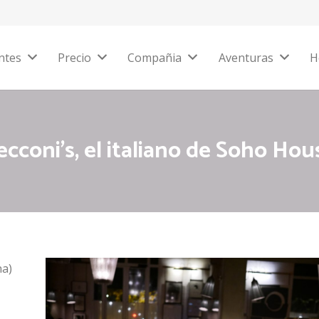
ntes
Precio
Compañia
Aventuras
H
ecconi’s, el italiano de Soho Hou
na)