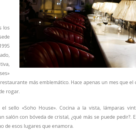
s los
 sede
 1995
vado,
tiva,
uses»
u restaurante más emblemático. Hace apenas un mes que el 
de rogar.
el sello «Soho House». Cocina a la vista, lámparas vin
un salón con bóveda de cristal, ¿qué más se puede pedir?. E
uno de esos lugares que enamora.