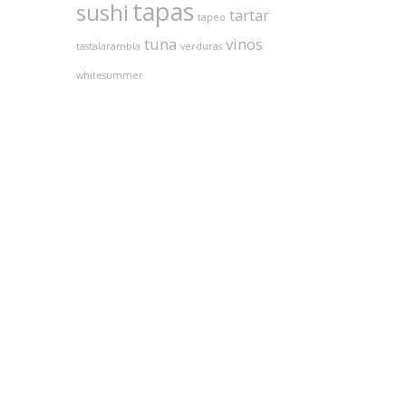
tapas
sushi
tartar
tapeo
tuna
vinos
tastalarambla
verduras
whitesummer