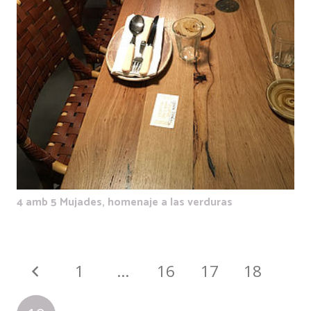
4 amb 5 Mujades, homenaje a las verduras
1
…
16
17
18