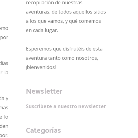
recopilación de nuestras
aventuras, de todos aquellos sitios
a los que vamos, y qué comemos
Como
en cada lugar.
 por
Esperemos que disfrutéis de esta
aventura tanto como nosotros,
días
¡bienvenidos!
r la
Newsletter
da y
Suscribete a nuestro newsletter
 mas
e lo
rden
Categorías
bor.