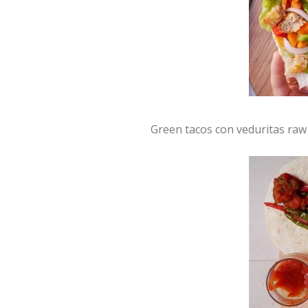
Green tacos con veduritas ra