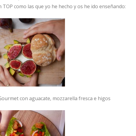
n TOP como las que yo he hecho y os he ido enseñando:
urmet con aguacate, mozzarella fresca e higos