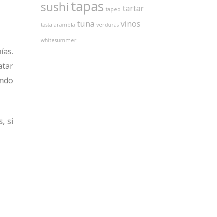
tapas
sushi
tartar
tapeo
tuna
vinos
tastalarambla
verduras
whitesummer
ías.
atar
endo
, si