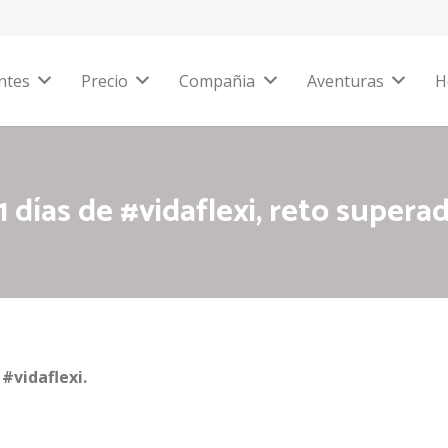
ntes
Precio
Compañia
Aventuras
H
1 días de #vidaflexi, reto supera
#vidaflexi.