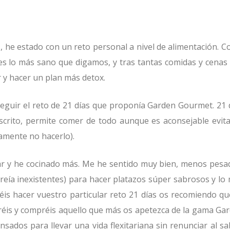
, he estado con un reto personal a nivel de alimentación. 
es lo más sano que digamos, y tras tantas comidas y cenas
r y hacer un plan más detox.
seguir el reto de 21 días que proponía Garden Gourmet. 21 
escrito, permite comer de todo aunque es aconsejable evita
amente no hacerlo).
ar y he cocinado más. Me he sentido muy bien, menos pesa
 creía inexistentes) para hacer platazos súper sabrosos y lo
is hacer vuestro particular reto 21 días os recomiendo qu
réis y compréis aquello que más os apetezca de la gama Ga
ados para llevar una vida flexitariana sin renunciar al sa