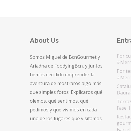
About Us
Entr
Por cu
Somos Miguel de BcnGourmet y
#Merr
Ariadna de FoodyingBcn, y juntos
Por te
hemos decidido emprender la
#Merr
aventura de mostraros algo más
Catalu
que simples fotos. Explicaros qué
Daurad
olemos, qué sentimos, qué
Terraz
Fase 1
pedimos y qué vivimos en cada
Restau
uno de los lugares que visitamos.
gourme
Barcel