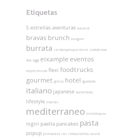
Etiquetas
5 estrellas
aventuras
bacardi
bravas
brunch
burguer
burrata
cerdanyaexperience
costabrava
eixample
eventos
das
eggs
foodtrucks
flexi
experiencias
gourmet
hotel
gràcia
igualada
italiano
japanese
lasramblas
lifestyle
mandri
mediterraneo
montesquiu
pasta
nigiri
paella
pancakes
popup
primavera
rec
restaurantes
sound