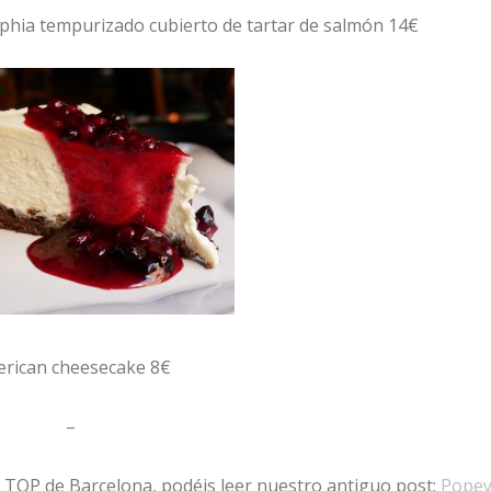
phia tempurizado cubierto de tartar de salmón 14€
rican cheesecake 8€
–
s TOP de Barcelona, podéis leer nuestro antiguo post:
Pope