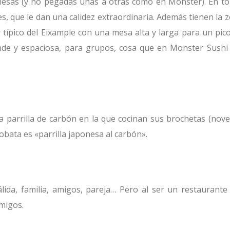
mesas (y no pegadas unas a otras como en Monster). En t
 que le dan una calidez extraordinaria. Además tienen la 
or típico del Eixample con una mesa alta y larga para un pic
de y espaciosa, para grupos, cosa que en Monster Sushi
 parrilla de carbón en la que cocinan sus brochetas (nov
obata es «parrilla japonesa al carbón».
lida, familia, amigos, pareja… Pero al ser un restaurante
migos.