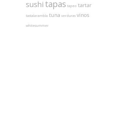
tapas
sushi
tartar
tapeo
tuna
vinos
tastalarambla
verduras
whitesummer