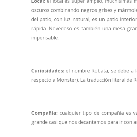
Local:
el local es súper amplio, muchísimas 
oscuros combinando negros grises y mármoles,
del patio, con luz natural, es un patio interi
rápida. Novedoso es también una mesa gran
impensable.
–
Curiosidades:
el nombre Robata, se debe a la
respecto a Monster). La traducción literal de R
–
Compañía:
cualquier tipo de compañía es vá
grande casi que nos decantamos para ir con a