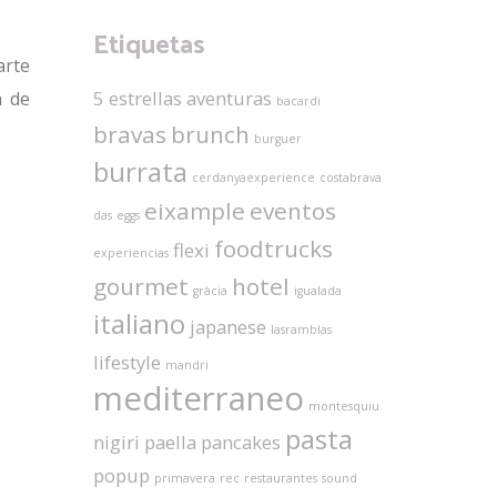
Etiquetas
arte
5 estrellas
aventuras
a de
bacardi
bravas
brunch
burguer
burrata
cerdanyaexperience
costabrava
eixample
eventos
das
eggs
foodtrucks
flexi
experiencias
gourmet
hotel
gràcia
igualada
italiano
japanese
lasramblas
lifestyle
mandri
mediterraneo
montesquiu
pasta
nigiri
paella
pancakes
popup
primavera
rec
restaurantes
sound