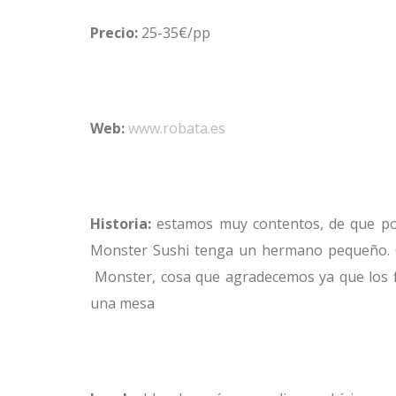
Precio:
25-35€/pp
–
Web:
www.robata.es
–
Historia:
estamos muy contentos, de que por
Monster Sushi tenga un hermano pequeño. O
Monster, cosa que agradecemos ya que los f
una mesa
–