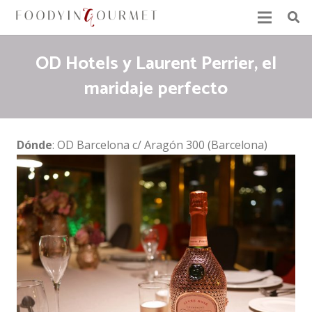
OD Hotels y Laurent Perrier, el
maridaje perfecto
Dónde
: OD Barcelona c/ Aragón 300 (Barcelona)