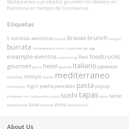
Restaurantes y productos gourmet con delivery en
Barcelona en tiempos de Coronavirus
Etiquetas
bravas
brunch
5 estrellas
aventuras
bacardi
burguer
burrata
cerdanyaexperience
costabrava
das
eggs
eixample
eventos
foodtrucks
flexi
experiencias
italiano
gourmet
hotel
japanese
gràcia
igualada
mediterraneo
lifestyle
lasramblas
mandri
pasta
nigiri
paella
pancakes
popup
montesquiu
tapas
sushi
tartar
primavera
rec
restaurantes
sound
tapeo
tuna
vinos
tastalarambla
verduras
whitesummer
About Us