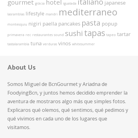
italiano
gourmet
hotel
japanese
gràcia
igualada
mediterraneo
lifestyle
lasramblas
mandri
pasta
nigiri
paella
pancakes
popup
montesquiu
tapas
sushi
tartar
primavera
rec
restaurantes
sound
tapeo
tuna
vinos
tastalarambla
verduras
whitesummer
About Us
Somos Miguel de BcnGourmet y Ariadna de
FoodyingBcn, y juntos hemos decidido emprender la
aventura de mostraros algo más que simples fotos.
Explicaros qué olemos, qué sentimos, qué pedimos y
qué vivimos en cada uno de los lugares que
visitamos.