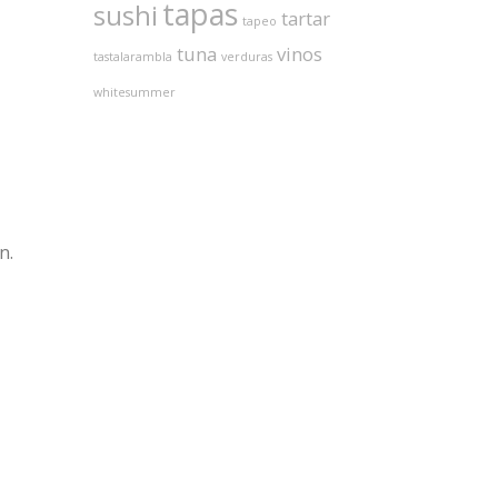
tapas
sushi
tartar
tapeo
tuna
vinos
tastalarambla
verduras
whitesummer
n.