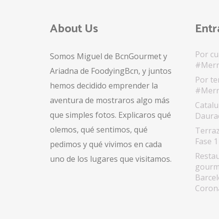
About Us
Entr
Por cu
Somos Miguel de BcnGourmet y
#Merr
Ariadna de FoodyingBcn, y juntos
Por te
hemos decidido emprender la
#Merr
aventura de mostraros algo más
Catalu
que simples fotos. Explicaros qué
Daurad
olemos, qué sentimos, qué
Terraz
Fase 1
pedimos y qué vivimos en cada
Restau
uno de los lugares que visitamos.
gourme
Barcel
Coron