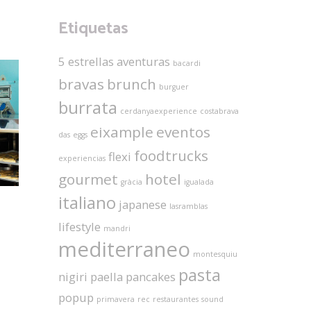
Etiquetas
5 estrellas
aventuras
bacardi
bravas
brunch
burguer
burrata
cerdanyaexperience
costabrava
eixample
eventos
das
eggs
foodtrucks
flexi
experiencias
gourmet
hotel
gràcia
igualada
italiano
japanese
lasramblas
lifestyle
mandri
mediterraneo
montesquiu
pasta
nigiri
paella
pancakes
popup
primavera
rec
restaurantes
sound