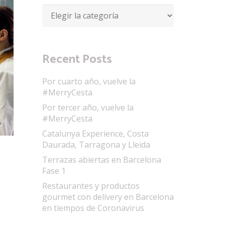
Categorías
Recent Posts
Por cuarto año, vuelve la
#MerryCesta
Por tercer año, vuelve la
#MerryCesta
Catalunya Experience, Costa
Daurada, Tarragona y Lleida
Terrazas abiertas en Barcelona
Fase 1
Restaurantes y productos
gourmet con delivery en Barcelona
en tiempos de Coronavirus