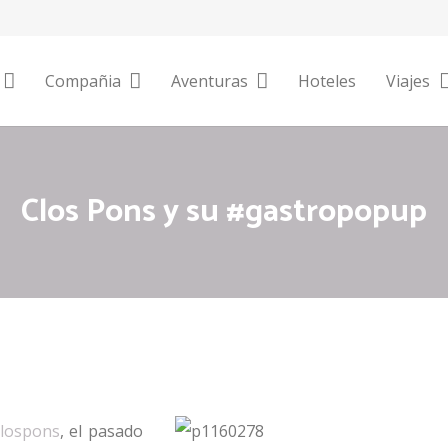
Compañia
Aventuras
Hoteles
Viajes
Clos Pons y su #gastropopup
clospons
, el pasado