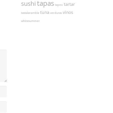
tapas
sushi
tartar
tapeo
tuna
vinos
tastalarambla
verduras
whitesummer