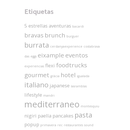
Etiquetas
5 estrellas
aventuras
bacardi
bravas
brunch
burguer
burrata
cerdanyaexperience
costabrava
eixample
eventos
das
eggs
foodtrucks
flexi
experiencias
gourmet
hotel
gràcia
igualada
italiano
japanese
lasramblas
lifestyle
mandri
mediterraneo
montesquiu
pasta
nigiri
paella
pancakes
popup
primavera
rec
restaurantes
sound