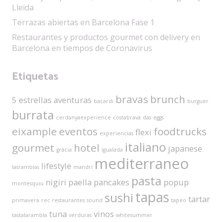
Lleida
Terrazas abiertas en Barcelona Fase 1
Restaurantes y productos gourmet con delivery en
Barcelona en tiempos de Coronavirus
Etiquetas
bravas
brunch
5 estrellas
aventuras
bacardi
burguer
burrata
cerdanyaexperience
costabrava
das
eggs
eixample
eventos
foodtrucks
flexi
experiencias
italiano
gourmet
hotel
japanese
gràcia
igualada
mediterraneo
lifestyle
lasramblas
mandri
pasta
nigiri
paella
pancakes
popup
montesquiu
tapas
sushi
tartar
primavera
rec
restaurantes
sound
tapeo
tuna
vinos
tastalarambla
verduras
whitesummer