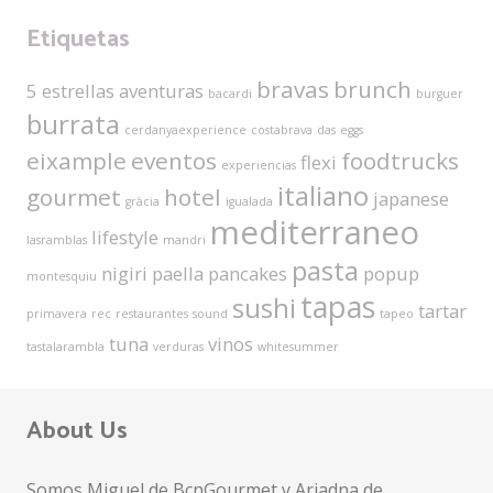
Etiquetas
bravas
brunch
5 estrellas
aventuras
bacardi
burguer
burrata
cerdanyaexperience
costabrava
das
eggs
eixample
eventos
foodtrucks
flexi
experiencias
italiano
gourmet
hotel
japanese
gràcia
igualada
mediterraneo
lifestyle
lasramblas
mandri
pasta
nigiri
paella
pancakes
popup
montesquiu
tapas
sushi
tartar
primavera
rec
restaurantes
sound
tapeo
tuna
vinos
tastalarambla
verduras
whitesummer
About Us
Somos Miguel de BcnGourmet y Ariadna de