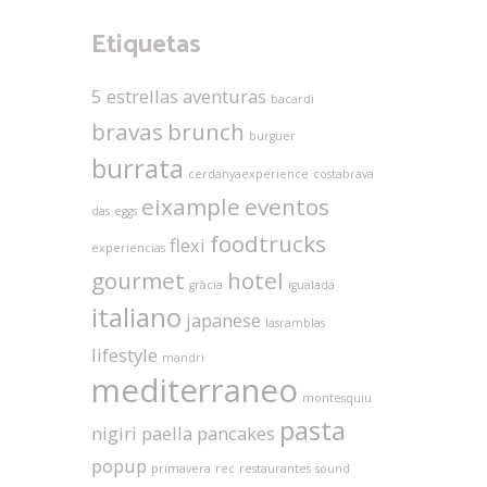
Etiquetas
5 estrellas
aventuras
bacardi
bravas
brunch
burguer
burrata
cerdanyaexperience
costabrava
eixample
eventos
das
eggs
foodtrucks
flexi
experiencias
gourmet
hotel
gràcia
igualada
italiano
japanese
lasramblas
lifestyle
mandri
mediterraneo
montesquiu
pasta
nigiri
paella
pancakes
popup
primavera
rec
restaurantes
sound