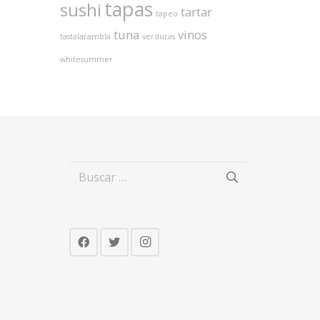
tapas
sushi
tartar
tapeo
tuna
vinos
tastalarambla
verduras
whitesummer
Buscar: